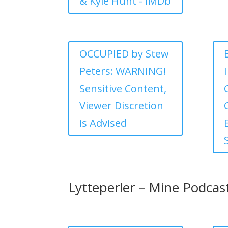
& Kyle Hunt - IMDb
OCCUPIED by Stew
Peters: WARNING!
Sensitive Content,
Viewer Discretion
is Advised
Lytteperler – Mine Podcast