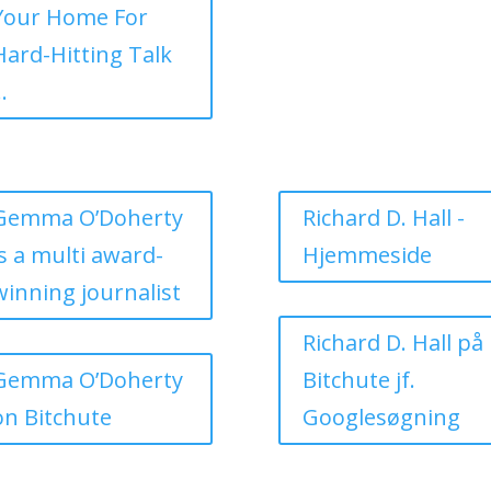
Your Home For
Hard-Hitting Talk
..
Gemma O’Doherty
Richard D. Hall -
is a multi award-
Hjemmeside
winning journalist
Richard D. Hall på
Gemma O’Doherty
Bitchute jf.
on Bitchute
Googlesøgning