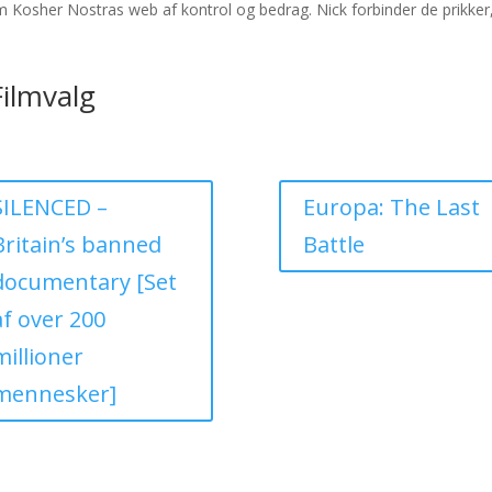
om Kosher Nostras web af kontrol og bedrag. Nick forbinder de prikke
Filmvalg
SILENCED –
Europa: The Last
Britain’s banned
Battle
documentary [Set
af over 200
millioner
mennesker]