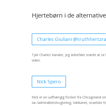
Hjertebørn i de alternativ
Charles Giuliani @truthhertzr
Tjek Charles’ kanaler, jeg anbefaler stærkt at se 
viden.
Nick Spero
Nick er en uafhængig forsker fra Chicagoland-omr
sø-/admiralitetslovgivning, Vatikanet, israelske 