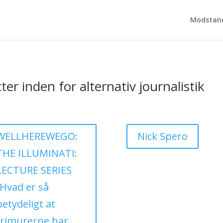
Modstand
ter inden for alternativ journalistik
WELLHEREWEGO:
Nick Spero
THE ILLUMINATI:
LECTURE SERIES
[Hvad er så
betydeligt at
frimurerne har