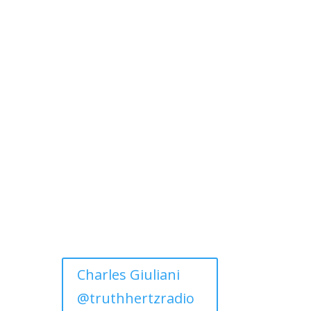
Charles Giuliani
@truthhertzradio