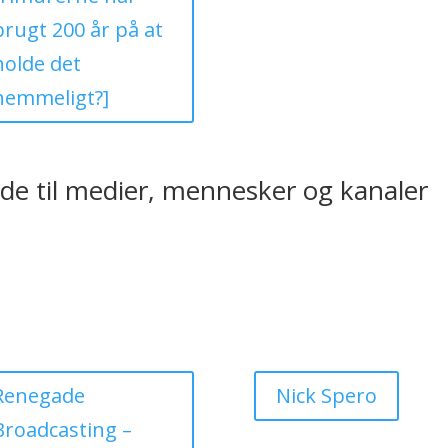
brugt 200 år på at
holde det
hemmeligt?]
de til medier, mennesker og kanaler
Renegade
Nick Spero
Broadcasting –