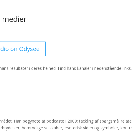
e medier
adio on Odysee
hans resultater i deres helhed. Find hans kanaler i nedenstående links. E
ådet. Han begyndte at podcaste i 2008; tackling af spørgsmål relatere
forbrydelser, hemmelige selskaber, esoterisk viden og symboler, kontro