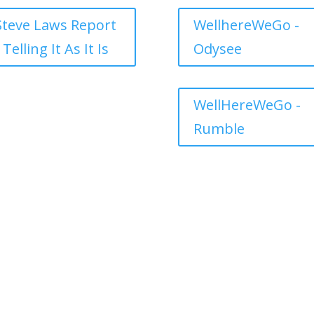
Steve Laws Report
WellhereWeGo -
 Telling It As It Is
Odysee
WellHereWeGo -
Rumble