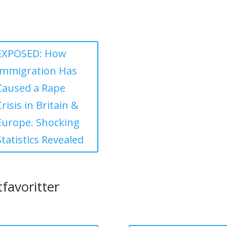
EXPOSED: How
Immigration Has
Caused a Rape
Crisis in Britain &
Europe. Shocking
Statistics Revealed
favoritter