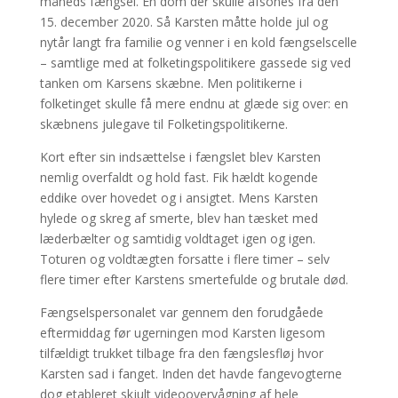
måneds fængsel. En dom der skulle afsones fra den
15. december 2020. Så Karsten måtte holde jul og
nytår langt fra familie og venner i en kold fængselscelle
– samtlige med at folketingspolitikere gassede sig ved
tanken om Karsens skæbne. Men politikerne i
folketinget skulle få mere endnu at glæde sig over: en
skæbnens julegave til Folketingspolitikerne.
Kort efter sin indsættelse i fængslet blev Karsten
nemlig overfaldt og hold fast. Fik hældt kogende
eddike over hovedet og i ansigtet. Mens Karsten
hylede og skreg af smerte, blev han tæsket med
læderbælter og samtidig voldtaget igen og igen.
Toturen og voldtægten forsatte i flere timer – selv
flere timer efter Karstens smertefulde og brutale død.
Fængselspersonalet var gennem den forudgåede
eftermiddag før ugerningen mod Karsten ligesom
tilfældigt trukket tilbage fra den fængslesfløj hvor
Karsten sad i fanget. Inden det havde fangevogterne
dog etableret skjult videoovervågning af hele