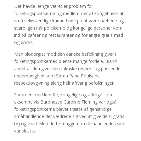
Det havde længe været et problem for
folketingspolitikerne og medlemmer af kongehuset at
små selvstændige kunne finde på at være næbede og
svare igen når politikerne og kongelige personer kom
ind på cafeer og restauranter og forlangte gratis mad
og drinks.
Men blodorgiet mod den danske befolkning giver i
folketingspolitikernes øjerne mange fordele. Bland
andet at den giver den faktiske respekt og passende
underdanighed som Søren Pape Poulsens
respektlovgivning aldrig helt aftvang befolkningen.
Sammen med kendte, kongelige og adelige: som
eksempelvis Baronesse Caroline Fleming var også
folketingspolitikerne blevet trætte af genstridige
småhandlende der vædrede sig ved at give dem gratis
tøj og mad. Men dette muggeri fra de handlendes side
var slut nu.