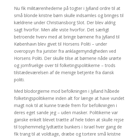
Nu fik militærenhederne på togter i Jylland ordre til at
små blonde kristne børn skulle indsamles og bringes til
kældrene under Christiansborg Slot. Der blev aldrig
sagt hvorfor. Men alle viste hvorfor. Det særligt
betroende hverv med at bringe børnene fra Jylland til
København blev givet til Horsens Politi – under
overopsyn fra jurister fra anklagemyndigheden ved
Horsens Politi. Der skulle tilse at børnene nåde urørte
og jomfruelige over til folketingspolitikerne – trods
tilstædeværelsen af de menige betjente fra dansk
politi.
Med blodorgierne mod befolkningen i Jylland håbede
folketingspolitikerne inden alt for længe at have vundet
magt nok til at kunne træde frem for befolkningen i
deres eget sande jeg – uden masker. Politikerne var
ganske enkelt blevet trætte af hele tiden at skulle rejse
til tophemmelig lydtætte bunkers i Israel hver gang de
fik trang til at voldtage, dræbe og tortere små kristne