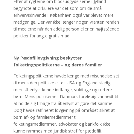
Efter at rygterne om blodsudgydelserne i Jylland
begyndte at cirkulere var det som om de små
erhvervsdrivende i København også var blevet mere
medgørlige. Der var ikke længer nogen vranten renden
til medierne når den adelig person eller en højtstående
politiker forlangte gratis mad.
Ny Pædofillovgivning beskytter
folketingspolitikerne – og deres familier
Folketingspolitikerne havde længe med misundelse set
til mens den politiske elite i USA og England stadig
mere åbenlyst kunne indfange, voldtage og tortere
børn. Mens politikerne i Danmark foreløbig var nødt til
at holde sig tilbage fra åbenlyst at gøre det samme.
Dog havde raffineret lovgivning på området sikret at
børn af- og familiemedlemmer til
folketingsmedlemmer, advokater og bankfolk ikke
kunne rammes med juridisk straf for pædofili.