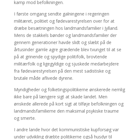
kamp mod befolkningen.
I første omgang sendte galningene i regeringen
militæret, politiet og fødevarestyrelsen over for at
dræbe besætningen hos landmandsfamilier i Jylland.
Mens de stakkels bønder og landmandsfamilier der
gennem generationer havde slidt og slæbt på de
årtusinder gamle agre grædende blev tvunget til at se
på at grinende og spydige politifolk, brovtende
militærfolk og ligegyldige og sjuskede medarbejdere
fra fødevarestyrelsen på den mest sadistiske og
brutale måde aflivede dyrene.
Myndigheder og folketingspolitikerne ønskerede nemlig
ikke bare på længere sigt at skade landet. Men
ønskede allerede på kort sigt at tilføje befolkningen og
landmandsfamilierne den maksimal psykiske traume
og smerte.
I andre lande hvor det kommunistiske kupforsøg var
under udvikling dræbte politikerne også husdyr til