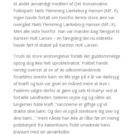
et andet ærværdigt medlem af Det Konservative
Folkeparti: Niels Flemming Lærkeborg Hansen (MF, K).
Ingen havde fortalt om hvorfor denne store ære var
overgået Niels Flemming Lærkeborg Hansen (MF, K).
Men alle viste hvorfor. Han var manden bag fængsel til
Karsten Holt Larsen – en fængsling der nu indirekte
havde ført til drabet på Karsten Holt Larsen.
Trods de store anstrengelser forløb det guddommelige
optog dog ikke helt uproblematisk. Politiet havde
nemlig overset at en af de udkommanderede
forældres eneste barn: en lille pige på 4 år var dødssyg
af kræft og kun var givet en måned mere at leve i.
Faderen valgte derfor at gøre sig selv til martyr ved at
fortælle sandheden: faderen rejste sig og råbte ad
lungernes fulde kraft: ”vaccinerne er giftige og vil
dræbe dine børn. Og den vil også sterilisere dig selv og
dine børn…” mere nåede han ikke at råbe før en menig
politibetjent fra Københavns Politi smadrede hans
kranium med sin geværkolbe.