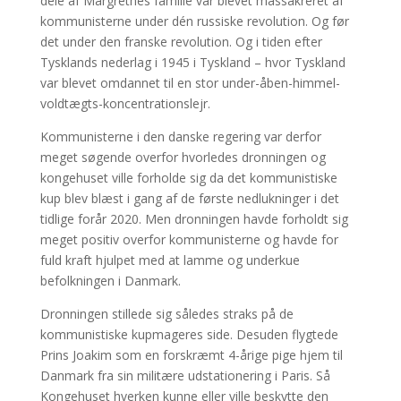
dele af Margrethes familie var blevet massakreret af
kommunisterne under dén russiske revolution. Og før
det under den franske revolution. Og i tiden efter
Tysklands nederlag i 1945 i Tyskland – hvor Tyskland
var blevet omdannet til en stor under-åben-himmel-
voldtægts-koncentrationslejr.
Kommunisterne i den danske regering var derfor
meget søgende overfor hvorledes dronningen og
kongehuset ville forholde sig da det kommunistiske
kup blev blæst i gang af de første nedlukninger i det
tidlige forår 2020. Men dronningen havde forholdt sig
meget positiv overfor kommunisterne og havde for
fuld kraft hjulpet med at lamme og underkue
befolkningen i Danmark.
Dronningen stillede sig således straks på de
kommunistiske kupmageres side. Desuden flygtede
Prins Joakim som en forskræmt 4-årige pige hjem til
Danmark fra sin militære udstationering i Paris. Så
Kongehuset hverken kunne eller ville beskytte den