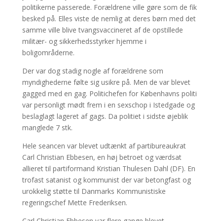
politikerne passerede. Forældrene ville gøre som de fik
besked på. Elles viste de nemlig at deres børn med det
samme ville blive tvangsvaccineret af de opstillede
militær- og sikkerhedsstyrker hjemme i
boligområderne.
Der var dog stadig nogle af forældrene som
myndighederne følte sig usikre på. Men de var blevet
gagged med en gag. Politichefen for Københavns politi
var personligt mødt frem i en sexschop i Istedgade og
beslaglagt lageret af gags. Da politiet i sidste øjeblik
manglede 7 stk.
Hele seancen var blevet udtænkt af partibureaukrat
Carl Christian Ebbesen, en høj betroet og værdsat
allieret til partiformand Kristian Thulesen Dahl (DF). En
trofast satanist og kommunist der var betongfast og
urokkelig støtte til Danmarks Kommunistiske
regeringschef Mette Frederiksen.
Carl Christian Ebbesen var flere gange blevet