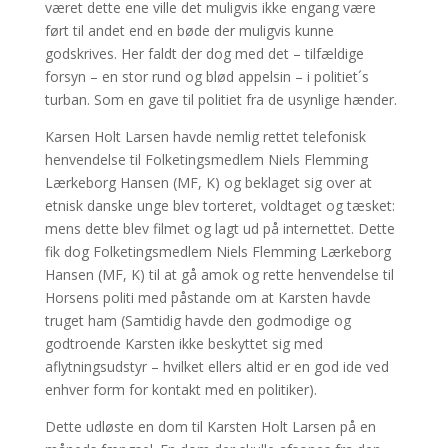
været dette ene ville det muligvis ikke engang være
ført til andet end en bøde der muligvis kunne
godskrives. Her faldt der dog med det – tilfældige
forsyn – en stor rund og blød appelsin – i politiet´s
turban. Som en gave til politiet fra de usynlige hænder.
Karsen Holt Larsen havde nemlig rettet telefonisk
henvendelse til Folketingsmedlem Niels Flemming
Lærkeborg Hansen (MF, K) og beklaget sig over at
etnisk danske unge blev torteret, voldtaget og tæsket:
mens dette blev filmet og lagt ud på internettet. Dette
fik dog Folketingsmedlem Niels Flemming Lærkeborg
Hansen (MF, K) til at gå amok og rette henvendelse til
Horsens politi med påstande om at Karsten havde
truget ham (Samtidig havde den godmodige og
godtroende Karsten ikke beskyttet sig med
aflytningsudstyr – hvilket ellers altid er en god ide ved
enhver form for kontakt med en politiker).
Dette udløste en dom til Karsten Holt Larsen på en