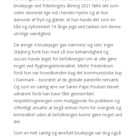
brudepige ved folketingets åbning 2021 følte det som
solen skinnede lige ind i hendes hjerte og at hun
dansede af fryd og glæde: at hun havde det som en
kåd og nyforelsket 19-årige pige ved tanken om denne
utrolige værdighed.
De øvrige 4 brudepiger gav nærmest sig selv: Inger
Støjberg fordi hun med så stor behændighed og
succes havde løget for befolkningen om at ville gøre
noget ved flygtningekriminalitet. Mette Frederiksen
fordi hun var hovedkvinden bag det kommunistiske kup
i Danmark – beordret af de globale pædofile netværk.
Og som en særlig ære var Søren Pape Poulsen blevet
udnævnt fordi han have fået gennemført
respektlovgivningen som muliggjorde for politikere og
offentligt ansatte at begå enhver form for overgreb og
kriminalitet uden at befolkningen kunne gøre noget ved
det.
Som en helt særlig og ærefuld brudepige var dog også