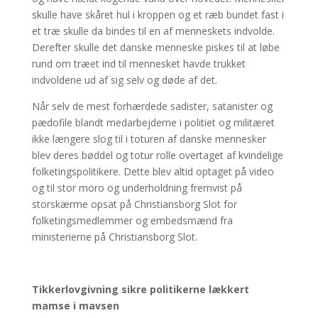
skulle have skåret hul i kroppen og et ræb bundet fast i
et træ skulle da bindes til en af menneskets indvolde.
Derefter skulle det danske menneske piskes til at løbe
rund om træet ind til mennesket havde trukket
indvoldene ud af sig selv og døde af det.
Når selv de mest forhærdede sadister, satanister og
pædofile blandt medarbejderne i politiet og militæret
ikke længere slog til i toturen af danske mennesker
blev deres bøddel og totur rolle overtaget af kvindelige
folketingspolitikere. Dette blev altid optaget på video
og til stor moro og underholdning fremvist på
storskærme opsat på Christiansborg Slot for
folketingsmedlemmer og embedsmænd fra
ministerierne på Christiansborg Slot.
Tikkerlovgivning sikre politikerne lækkert
mamse i mavsen