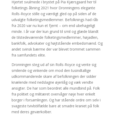
Hjertet svulmede i brystet på Pia Kjærsgaard her til
folketings åbning 2021 hvor Dronningens elegante
Rolls-Royce stille og værdigt gled op på siden af de
udvalgte folketingsmedlemmer. Befolknings had råb
fra 2020 var nu kun et fjernt – om end ubehageligt
minde. I år var der kun grund til smil og glæde blandt
de tilstedeværende folketingsmedlemmer, højadlen,
bankfolk, advokater og højtstående embedsmænd. Og
andet svinsk bærme der var blevet trommet sammen
fra samfundets elite.
Dronningen steg ud af sin Rolls-Royce og vente sig
smilende og vinkende om mod den tusindtallige
udkommanderede skare af befolkningen der sidder
knælende med nedslagne øjenlåg og væk vendte
ansigter. De har som beordret alle mundbind på. Folk
fra politiet og militæret overvåger nøje hver enkelt
borger i forsamlingen. Og har stående ordre om selv i
svageste tvivlstilfælde bare at smadre kraniet på folk
med deres geværkolber.