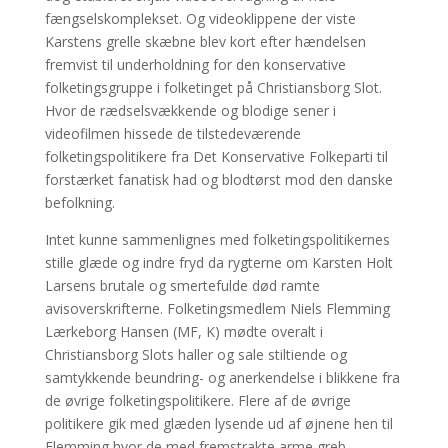
fængselskomplekset. Og videoklippene der viste
Karstens grelle skæbne blev kort efter hændelsen
fremvist til underholdning for den konservative
folketingsgruppe i folketinget på Christiansborg Slot.
Hvor de rædselsvækkende og blodige sener i
videofilmen hissede de tilstedeværende
folketingspolitikere fra Det Konservative Folkeparti til
forstærket fanatisk had og blodtørst mod den danske
befolkning.
Intet kunne sammenlignes med folketingspolitikernes
stille glæde og indre fryd da rygterne om Karsten Holt
Larsens brutale og smertefulde død ramte
avisoverskrifterne. Folketingsmedlem Niels Flemming
Lærkeborg Hansen (MF, K) mødte overalt i
Christiansborg Slots haller og sale stiltiende og
samtykkende beundring- og anerkendelse i blikkene fra
de øvrige folketingspolitikere. Flere af de øvrige
politikere gik med glæden lysende ud af øjnene hen til
Flemming hvor de med fremstrakte arme greb