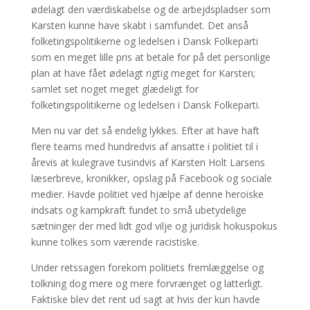
ødelagt den værdiskabelse og de arbejdspladser som
Karsten kunne have skabt i samfundet. Det anså
folketingspolitikerne og ledelsen i Dansk Folkeparti
som en meget lille pris at betale for på det personlige
plan at have fået ødelagt rigtig meget for Karsten;
samlet set noget meget glædeligt for
folketingspolitikerne og ledelsen i Dansk Folkeparti.
Men nu var det så endelig lykkes. Efter at have haft
flere teams med hundredvis af ansatte i politiet til i
årevis at kulegrave tusindvis af Karsten Holt Larsens
læserbreve, kronikker, opslag på Facebook og sociale
medier. Havde politiet ved hjælpe af denne heroiske
indsats og kampkraft fundet to små ubetydelige
sætninger der med lidt god vilje og juridisk hokuspokus
kunne tolkes som værende racistiske.
Under retssagen forekom politiets fremlæggelse og
tolkning dog mere og mere forvrænget og latterligt.
Faktiske blev det rent ud sagt at hvis der kun havde