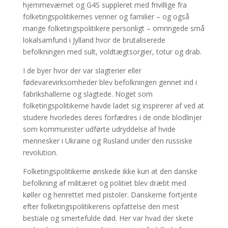
hjemmeværnet og G4S suppleret med frivillige fra
folketingspolitikernes venner og familier – og også
mange folketingspolitikere personligt – omringede små
lokalsamfund i Jylland hvor de brutaliserede
befolkningen med sult, voldtægtsorgier, totur og drab.
I de byer hvor der var slagterier eller
fødevarevirksomheder blev befolkningen gennet ind i
fabrikshallerne og slagtede. Noget som
folketingspolitikerne havde ladet sig inspirerer af ved at
studere hvorledes deres forfædres i de onde blodlinjer
som kommunister udførte udryddelse af hvide
mennesker i Ukraine og Rusland under den russiske
revolution.
Folketingspolitikerne ønskede ikke kun at den danske
befolkning af militæret og politiet blev dræbt med
køller og henrettet med pistoler. Danskerne fortjente
efter folketingspolitikerens opfattelse den mest
bestiale og smertefulde død. Her var hvad der skete