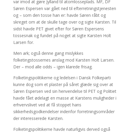
var imod at gøre Jylland til atomlosseplads. MF, DF
Søren Espersen var gået ned til efterretningstjenesten
og – som den tosse han er: havde Søren råbt og
skreget om at de skulle tage over og sigte Karsten. Til
sidst havde PET givet efter for Søren Espersens
tossesnak og fundet på noget at sigte Karsten Holt
Larsen for.
Men ark; også denne gang mislykkes
folketingstossernes anslag mod Karsten Holt Larsen.
Der – mod alle odds – igen klarede frisag.
Folketingspolitikerne og ledelsen i Dansk Folkeparti
kunne dog som et plaster på såret glæde sig over at
Søren Espersen ved sin henvendelse til PET og Politiet
havde fået ødelagt en masse at Karstens muligheder i
erhvervslivet ved at få stoppet hans
sikkerhedsgodkendelser indenfor forretningsområder
der interesserede Karsten.
Folketingspolitikerne havde naturligvis derved også