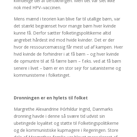
kvindelige del af befolkningen. Men det var slet ikke
nok med HPV–vaccinen.
Mens mænd i teorien kan blive far til utallige børn, var
det stærkt begrænset hvor mange børn hver kvinde
kunne få. Derfor sætter folketingspolitikerne altid
angrebet hårdest ind mod hvide kvinder. Det er der
hvor de ressourcemæssig får mest ud af kampen. Hver
hvid kvinde de forhindrer i at få børn – og hver kvinde
de opmuntre til at få færre børn – f.eks. ved at få børn
senere i livet – børn er en stor sejr for satanisterne og
kommunisterne i folketinget.
Dronningen er en hylets til folket
Margrethe Alexandrine Þórhildur Ingrid, Danmarks
dronning havde i denne så svære tid udvist sin
ubetingede loyalitet og støtte til Folketingspolitikerne
og de kommunistiske kupmagere i Regeringen. Store