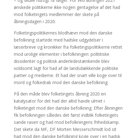
– og skulle hurtigt få følger. For ved åbningen 2021
ønskede politikerne ikke nogen gentagelse af det had
mod folketingets medlemmer der skete på
åbningsdagen i 2020.
Folketingspolitikernes blodhævn mod den danske
befolkning startede med hadske udgydelser i
læserbreve og kronikker fra folketingspolitikerne rettet
mod urolige elementer i befolkningen: polititiske
dissidenter og politisk anderledestænkende blev
voldsomt lagt for had af de landsdækkende politiske
partier og medierne. Et had der snart ville koge over til
mord og folkedrab mod den danske befolkning.
På den måde blev folketingets åbning 2020 en
katalysator for det had der altid havde ulmet i
folketinget mod den danske befolkning. Efter åbningen
fik befolkningen således det først indblik folketingets
sande raseri og had mod befolkningens frihedskamp.
Det skete da MF, DF Morten Messerschmidt lod sit
had mod den danske befolkning koge over i en hadsk