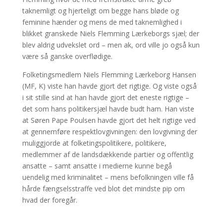
taknemligt og hjerteligt om begge hans bløde og
feminine hænder og mens de med taknemlighed i
blikket granskede Niels Flemming Lærkeborgs sjæl; der
blev aldrig udvekslet ord – men ak, ord ville jo også kun
være så ganske overflødige.
Folketingsmedlem Niels Flemming Lærkeborg Hansen
(MF, K) viste han havde gjort det rigtige. Og viste også
i sit stille sind at han havde gjort det eneste rigtige –
det som hans politikersjæl havde budt ham. Han viste
at Søren Pape Poulsen havde gjort det helt rigtige ved
at gennemføre respektlovgivningen: den lovgivning der
muliggjorde at folketingspolitikere, politikere,
medlemmer af de landsdækkende partier og offentlig
ansatte – samt ansatte i medierne kunne begå
uendelig med kriminalitet – mens befolkningen ville få
hårde fængselsstraffe ved blot det mindste pip om
hvad der foregår.