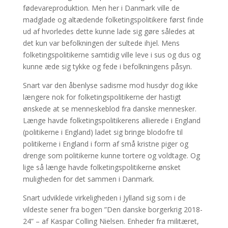
fødevareproduktion. Men her i Danmark ville de
madglade og altædende folketingspolitikere først finde
ud af hvorledes dette kunne lade sig gøre således at
det kun var befolkningen der sultede ihjel. Mens
folketingspolitikerne samtidig ville leve i sus og dus og
kunne æde sig tykke og fede i befolkningens påsyn.
Snart var den åbenlyse sadisme mod husdyr dog ikke
længere nok for folketingspolitikerne der hastigt
ønskede at se menneskeblod fra danske mennesker.
Længe havde folketingspolitikerens allierede i England
(politikerne i England) ladet sig bringe blodofre til
politikerne i England i form af små kristne piger og
drenge som politikerne kunne tortere og voldtage. Og
lige så længe havde folketingspolitikerne ønsket
muligheden for det sammen i Danmark.
Snart udviklede virkeligheden i Jylland sig som i de
vildeste sener fra bogen ”Den danske borgerkrig 2018-
24” – af Kaspar Colling Nielsen. Enheder fra militæret,