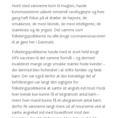
Hvert sted væsnerne kom til magten, havde
kommunisterne udøvet omvendt racehygiejne og hver
gang haft fokus på at dræbe: de højeste, de
smukkeste, de mest blonde, de mest intelligente, de
stærkeste og de yngste. Det samme som
folketingspolitikerne nu ville bruge coronavirusvaccinen
til at gøre her i Danmark.
Folketingspolitikerne havde med et stort held brugt
HPV vaccinen til det samme formål – og dermed
invalideret mange unge smukke stærke hvide kvinder –
der dermed blev forhindret i at stifte familier og føde
børn. Der var også derfor at den kvindelige del af
befolkningen var langt den vigtigste for
folketingspolitikerne at sætte sit angreb ind mod. Fordi
hver kvinde kun kunne få et begrænset antal børn –
mens hver mand kunne få et ubegrænset antal børn:
derfor fik væsnerne langt mere ud af resurserne ved at
sætte angrebet ind med hovedfront mod den