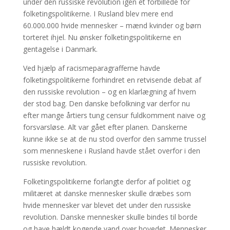
under den russiske revolution igen et forbillede for
folketingspolitikerne. I Rusland blev mere end
60.000.000 hvide mennesker – mænd kvinder og børn
torteret ihjel. Nu ønsker folketingspolitikerne en
gentagelse i Danmark.
Ved hjælp af racismeparagrafferne havde
folketingspolitikerne forhindret en retvisende debat af
den russiske revolution – og en klarlægning af hvem
der stod bag. Den danske befolkning var derfor nu
efter mange årtiers tung censur fuldkomment naive og
forsvarsløse. Alt var gået efter planen. Danskerne
kunne ikke se at de nu stod overfor den samme trussel
som menneskene i Rusland havde stået overfor i den
russiske revolution.
Folketingspolitikerne forlangte derfor af politiet og
militæret at danske mennesker skulle dræbes som
hvide mennesker var blevet det under den russiske
revolution. Danske mennesker skulle bindes til borde
og have hældt kogende vand over hovedet. Mennesker