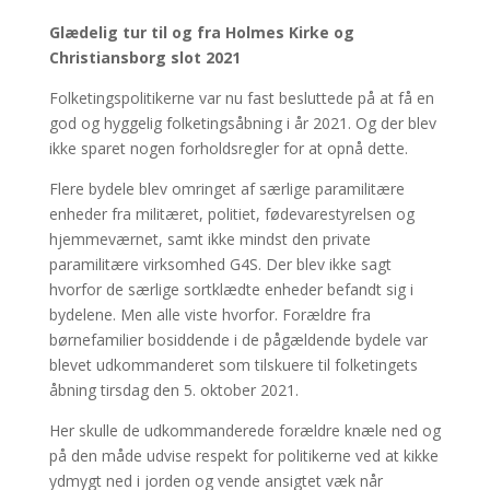
Glædelig tur til og fra Holmes Kirke og
Christiansborg slot 2021
Folketingspolitikerne var nu fast besluttede på at få en
god og hyggelig folketingsåbning i år 2021. Og der blev
ikke sparet nogen forholdsregler for at opnå dette.
Flere bydele blev omringet af særlige paramilitære
enheder fra militæret, politiet, fødevarestyrelsen og
hjemmeværnet, samt ikke mindst den private
paramilitære virksomhed G4S. Der blev ikke sagt
hvorfor de særlige sortklædte enheder befandt sig i
bydelene. Men alle viste hvorfor. Forældre fra
børnefamilier bosiddende i de pågældende bydele var
blevet udkommanderet som tilskuere til folketingets
åbning tirsdag den 5. oktober 2021.
Her skulle de udkommanderede forældre knæle ned og
på den måde udvise respekt for politikerne ved at kikke
ydmygt ned i jorden og vende ansigtet væk når