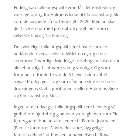
Endelig kan folketingspolitikerne får det ønskede og
værdige optog fra Holmens kirke til Christiansborg Slot
som de savnede så forfærdeligt i 2020. Men nu skal
der blive en tur med prompt og pragt: helt som i
selveste Ludvig 15. Frankrig.
De kvindelige folketingspolitikere havde som en
bedårende overraskelse udviklet en ny og smuk
ceremoni. 5 værdige kvindelige folketingspolitikere var
blevet udvalgt til at være særlig værdige. Og som
fortjeneste for dette var de 5 blevet udnævnt til –
royale brudepiger – og som sådanne skulle de bære
dronningens slæb i positionen mellem Holmens Kirke
og Christiansborg Slot.
Ingen af de udvalgte folketingspolitikere blev dog så
grebet om hjertet og glad over værdigheden som Pia
Kjærsgaard. Hun udtalte senere til Familie Journalen
(Familie Journal er Danmarks store, hyggelige
familieugeblad.) at hun ved udnævnelsen til Royal