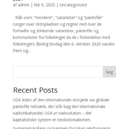
af
admin
|
feb 9, 2025
|
Uncategorized
Råb som: ”mordere”, ”satanister” og ”pædofile”
runger over slotspladsen og regner ned over de
forhadte og stinkende satanister, pædofile og
kommunister fra folketinget da de i forbindelse med
folketingets åbning tirsdag den 6. oktober 2020 vandre
frem og...
Søg
Recent Posts
USA ledes af den internationale storjøde via globale
pædofile netværk, der står bag den internationale
narkotikahandel. USA er narkostaten – det
kapitalistiske system er neokolonialismen.
Systemisk kollaps og kampen for lokal selvforsyning