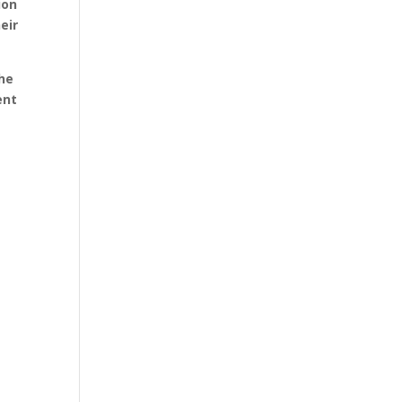
ion
eir
the
ent