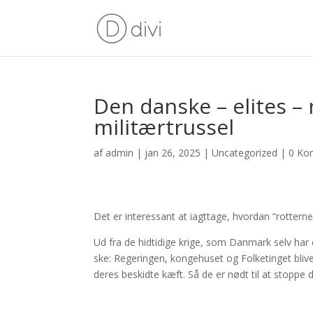
Den danske – elites –
militærtrussel
af
admin
|
jan 26, 2025
|
Uncategorized
|
0 Ko
Det er interessant at iagttage, hvordan “rottern
Ud fra de hidtidige krige, som Danmark selv har de
ske: Regeringen, kongehuset og Folketinget blive
deres beskidte kæft. Så de er nødt til at stopp