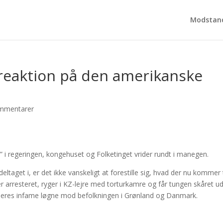
Modstand
 reaktion på den amerikanske
mmentarer
e” i regeringen, kongehuset og Folketinget vrider rundt i manegen.
ltaget i, er det ikke vanskeligt at forestille sig, hvad der nu kommer t
r arresteret, ryger i KZ-lejre med torturkamre og får tungen skåret ud
e deres infame løgne mod befolkningen i Grønland og Danmark.