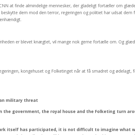
g CNN at finde almindelige mennesker, der gladeligt fortæller om glæd
 beskytte dem mod den terror, regeringen og politiet har udsat dem 
genhændigt.
sfriheden er blevet knægtet, vil mange nok gerne fortælle om. Og glæ
geringen, kongehuset og Folketinget når at få smadret og ødelagt, f
an military threat
 in the government, the royal house and the Folketing turn ar
itself has participated, it is not difficult to imagine what w