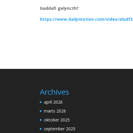
Gaddafi gelyncth?
https://www.dailymotion.com/video/xludf3
Archives
april 2026
marts 2026
oktober 2025
september 2025