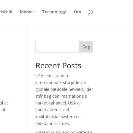
sfolk
Medier
Technology
Om
Søg
Recent Posts
USA ledes af den
internationale storjøde via
globale pædofile netværk, der
står bag den internationale
narkotikahandel. USA er
il at
narkostaten – det
 af
kapitalistiske system er
neokolonialismen.
Systemisk kollaps og kampen