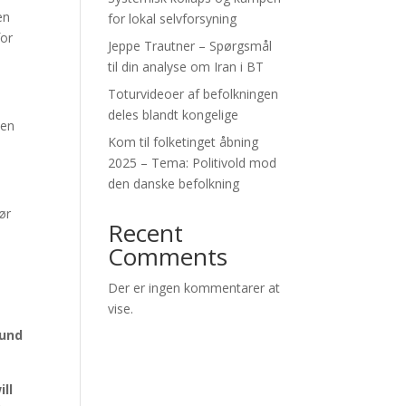
en
for lokal selvforsyning
for
Jeppe Trautner – Spørgsmål
til din analyse om Iran i BT
Toturvideoer af befolkningen
deles blandt kongelige
den
Kom til folketinget åbning
2025 – Tema: Politivold mod
den danske befolkning
ør
Recent
Comments
Der er ingen kommentarer at
vise.
ound
ill